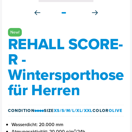
New!
REHALL SCORE-
R -
Wintersporthose
für Herren
CONDITION
SIZE
XS/S/M/L/XL/XXL
COLOR
OLIVE
Wasserdicht: 20.000 mm
Atmungsaktivität: 20.000 g/m²/24h