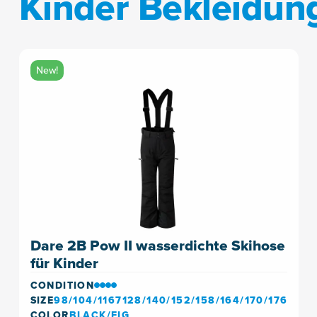
Kinder Bekleidun
New!
Dare 2B Pow II wasserdichte Skihose
für Kinder
CONDITION
SIZE
98/104/1167128/140/152/158/164/170/176
COLOR
BLACK/FIG