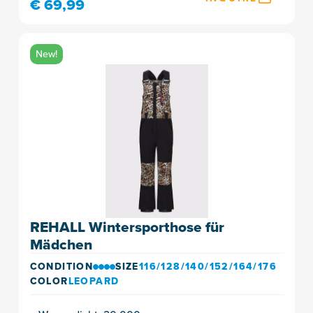
€ 69,99
New!
REHALL Wintersporthose für
Mädchen
CONDITION
SIZE
116/128/140/152/164/176
COLOR
LEOPARD