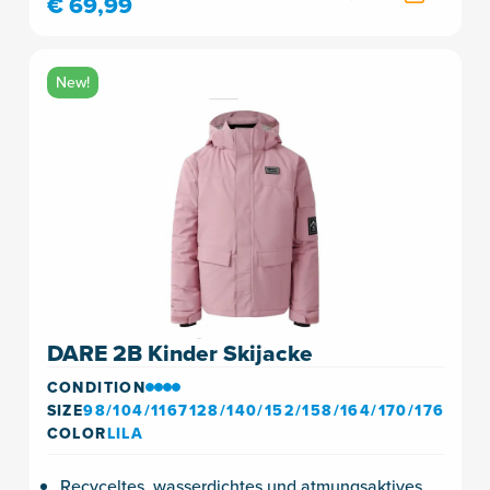
€ 69,99
New!
DARE 2B Kinder Skijacke
CONDITION
SIZE
98/104/1167128/140/152/158/164/170/176
COLOR
LILA
Recyceltes, wasserdichtes und atmungsaktives