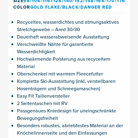
SIZE
98/104/1167128/140/152/158/164/170/176
COLOR
GOLD FLAKE/BLACK/DANGER RED
Recyceltes, wasserdichtes und atmungsaktives
Stretchgewebe – Ared 30/30
Dauerhaft wasserabweisende Ausstattung
Verschweißte Nähte für garantierte
Wasserdichtigkeit
Hochwärmende Polsterung aus recyceltem
Material
Oberschenkel mit warmem Fleecefutter
Komplette Ski-Ausstattung (inkl. verstellbaren
Hosenträgern und Schneegamaschen)
Easy Fit Taillenversteller
2 Seitentaschen mit RV
Passgenaues Kniedesign für uneingschränkte
Bewegungsfreiheit
Besonders robustes, abriebfestes Material an der
Knöchelinnenseite und den Einfassungen