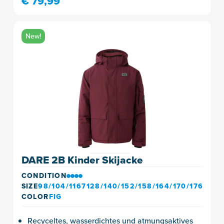
€ 79,99
New!
DARE 2B Kinder Skijacke
CONDITION
SIZE
98/104/1167128/140/152/158/164/170/176
COLOR
FIG
Recyceltes, wasserdichtes und atmungsaktives