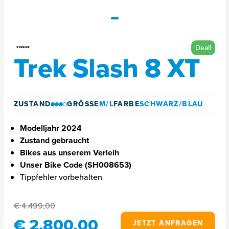
Deal!
Trek Slash 8 XT
ZUSTAND
GRÖSSE
M/L
FARBE
SCHWARZ/BLAU
Modelljahr 2024
Zustand gebraucht
Bikes aus unserem Verleih
Unser Bike Code (SH008653)
Tippfehler vorbehalten
€ 4.499,00
€ 2.800,00
JETZT ANFRAGEN