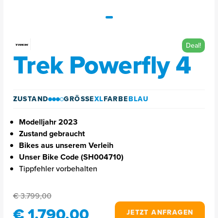
Deal!
Trek Powerfly 4
ZUSTAND
GRÖSSE
XL
FARBE
BLAU
Modelljahr 2023
Zustand gebraucht
Bikes aus unserem Verleih
Unser Bike Code (SH004710)
Tippfehler vorbehalten
€ 3.799,00
€ 1.790,00
JETZT ANFRAGEN