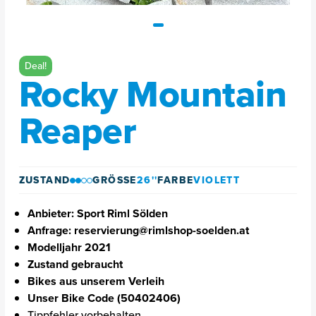
Deal!
Rocky Mountain
Reaper
ZUSTAND
GRÖSSE
26''
FARBE
VIOLETT
Anbieter: Sport Riml Sölden
Anfrage: reservierung@rimlshop-soelden.at
Modelljahr 2021
Zustand gebraucht
Bikes aus unserem Verleih
Unser Bike Code (50402406)
Tippfehler vorbehalten