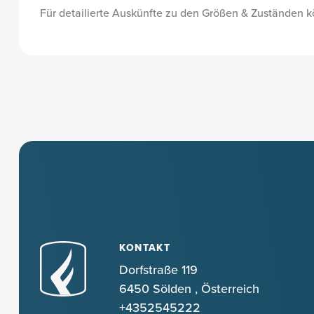
Für detailierte Auskünfte zu den Größen & Zuständen k
KONTAKT
Dorfstraße 119
6450 Sölden
,
Österreich
+4352545222