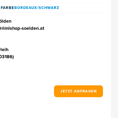
9
FARBE
BORDEAUX/SCHWARZ
Sölden
@rimlshop-soelden.at
leih
03186)
JETZT ANFRAGEN