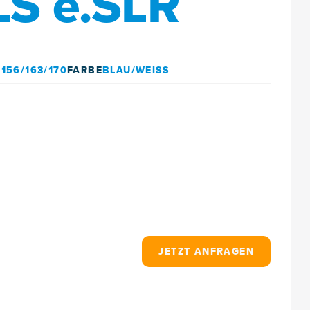
S e.SLR
/156/163/170
FARBE
BLAU/WEISS
JETZT ANFRAGEN