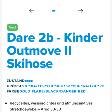
Neu!
Dare 2b - Kinder
Outmove II
Skihose
ZUSTAND
GRÖSSE
98/104/1167128/140/152/158/164/170/176
FARBE
GOLD FLAKE/BLACK/DANGER RED
Recyceltes, wasserdichtes und atmungsaktives
Stretchgewebe – Ared 30/30