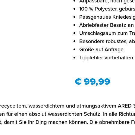
Anpassbare, hoch gesch
100 % Polyester, gebür
Passgenaues Kniedesig
Abriebfester Besatz a
Umschlagsaum zum Tr
Besonders robustes, ab
Größe auf Anfrage
Tippfehler vorbehalten
€ 99,99
s recyceltem, wasserdichtem und atmungsaktivem ARED 3
en für einen absolut wasserdichten Schutz. In alle Ric
t, damit Sie Ihr Ding machen können. Die abnehmbare Fro