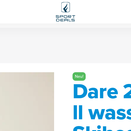
Neu!
Dare 
ll was