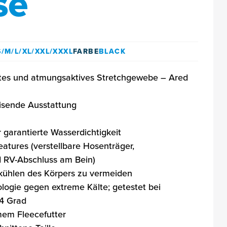
se
S/M/L/XL/XXL/XXXL
FARBE
BLACK
htes und atmungsaktives Stretchgewebe – Ared
isende Ausstattung
 garantierte Wasserdichtigkeit
eatures (verstellbare Hosenträger,
RV-Abschluss am Bein)
kühlen des Körpers zu vermeiden
ogie gegen extreme Kälte; getestet bei
24 Grad
em Fleecefutter