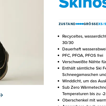
Skiho
ZUSTAND
GRÖSSE
XS/
Recyceltes, wasserdic
30/30
Dauerhaft wasserabwe
PFC, PFOA, PFOS frei
Verschweißte Nähte für
Enthält sämtliche Ski F
Schneegamaschen und 
Winddicht, um das Aus
Sub Zero Wärmetechnol
Temperaturen bis zu -
Oberschenkel mit warm