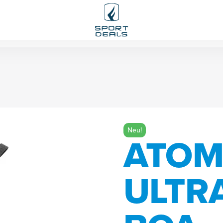
Neu!
ATOM
ULTR